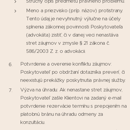
Stručný opis predmetu právneho problému.
Meno a priezvisko (príp. názov) protistrany.
Tento údaj je nevyhnutný výlučne na účely
splnenia zákonnej povinnosti Poskytovateľa
(advokáta) zistiť, či v danej veci nenastáva
stret záujmov v zmysle § 21 zákona č.
586/2003 Z. z. o advokácii.
Potvrdenie a overenie konfliktu záujmov:
Poskytovateľ po obdržaní dotazníka preverí, či
neexistujú prekážky poskytnutia právnej služby.
Výzva na úhradu: Ak nenastane stret záujmov,
Poskytovateľ zašle Klientovi na zadaný e-mail
potvrdenie rezervácie termínu s prepojením na
platobnú bránu na úhradu odmeny za
konzultáciu.