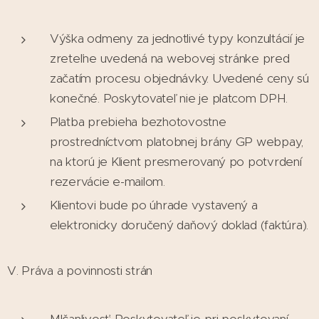
Výška odmeny za jednotlivé typy konzultácií je
zreteľne uvedená na webovej stránke pred
začatím procesu objednávky. Uvedené ceny sú
konečné. Poskytovateľ nie je platcom DPH.
Platba prebieha bezhotovostne
prostredníctvom platobnej brány GP webpay,
na ktorú je Klient presmerovaný po potvrdení
rezervácie e-mailom.
Klientovi bude po úhrade vystavený a
elektronicky doručený daňový doklad (faktúra).
V. Práva a povinnosti strán
Mlčanlivosť: Poskytovateľ je pri poskytovaní