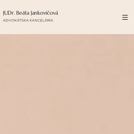
JUDr. Beáta Jankovičová
ADVOKÁTSKA KANCELÁRIA