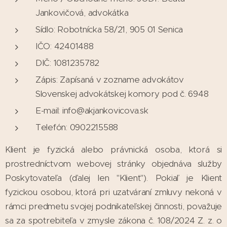
Jankovičová, advokátka
Sídlo: Robotnícka 58/21, 905 01 Senica
IČO: 42401488
DIČ: 1081235782
Zápis: Zapísaná v zozname advokátov
Slovenskej advokátskej komory pod č. 6948
E-mail: info@akjankovicova.sk
Telefón: 0902215588
Klient je fyzická alebo právnická osoba, ktorá si
prostredníctvom webovej stránky objednáva služby
Poskytovateľa (ďalej len "Klient"). Pokiaľ je Klient
fyzickou osobou, ktorá pri uzatváraní zmluvy nekoná v
rámci predmetu svojej podnikateľskej činnosti, považuje
sa za spotrebiteľa v zmysle zákona č. 108/2024 Z. z. o