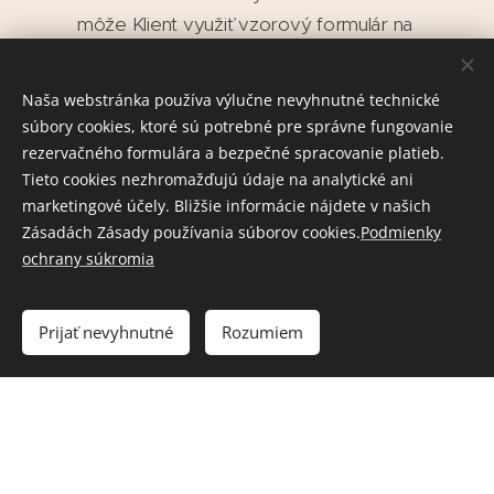
môže Klient využiť vzorový formulár na
odstúpenie od zmluvy, ktorý tvorí prílohu č. 2
zákona č. 108/2024 Z. z., nie je to však jeho
Naša webstránka používa výlučne nevyhnutné technické
povinnosťou. Prijatie odstúpenia Poskytovateľ
súbory cookies, ktoré sú potrebné pre správne fungovanie
bezodkladne potvrdí e-mailom a vráti Klientovi
rezervačného formulára a bezpečné spracovanie platieb.
platbu najneskôr do 14 dní rovnakým
Tieto cookies nezhromažďujú údaje na analytické ani
marketingové účely. Bližšie informácie nájdete v našich
spôsobom, aký Klient použil pri úhrade.
Zásadách Zásady používania súborov cookies.
Podmienky
ochrany súkromia
VII. Alternatívne riešenie sporov (ARS)
Prijať nevyhnutné
Rozumiem
V prípade, že Klient - spotrebiteľ nie je spokojný so
spôsobom, ktorým Poskytovateľ vybavil jeho
reklamáciu, má právo obrátiť sa na subjekt
alternatívneho riešenia sporov podľa zákona č.
391/2015 Z. z. Príslušným subjektom je Slovenská