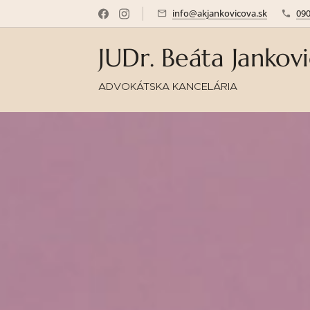
info@akjankovicova.sk
09
JUDr. Beáta Jankov
ADVOKÁTSKA KANCELÁRIA