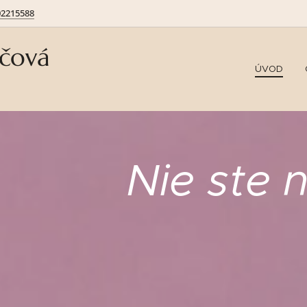
02215588
ičová
ÚVOD
Nie ste 