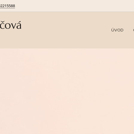
02215588
ičová
ÚVOD