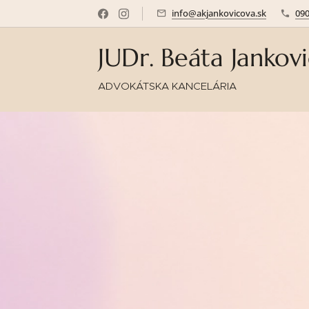
info@akjankovicova.sk
09
JUDr. Beáta Jankov
ADVOKÁTSKA KANCELÁRIA